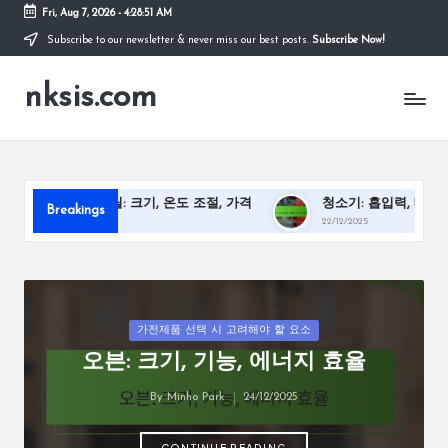
Fri, Aug 7, 2026
-
4:28:52 AM
Subscribe to our newsletter & never miss our best posts.
Subscribe Now!
Skip
to
nksis.com
content
그릴: 크기, 온도 조절, 가격
청소기: 흡입력, 배터리 수명, 무게
Breakings
/2025
22/12/2025
Posted
가전제품 선택 시 고려해야 할 요소
in
오븐: 크기, 기능, 에너지 효율
By
Minho Park
24/12/2025
Posted
by
CONTINUE READING